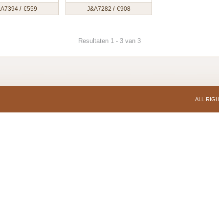
/
/
&A7394
€
559
J&A7282
€
908
Resultaten 1 - 3 van 3
ALL RIG