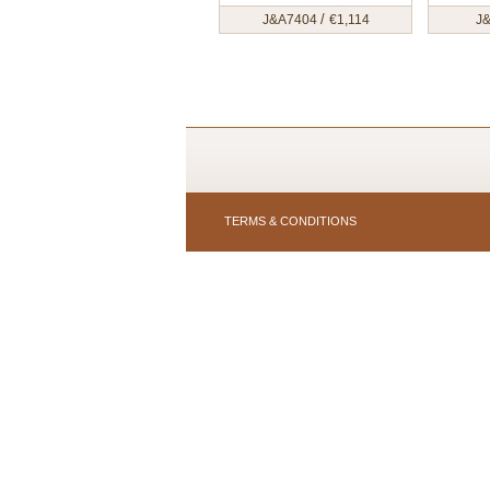
/
J&A7404
€
1,114
J
TERMS & CONDITIONS