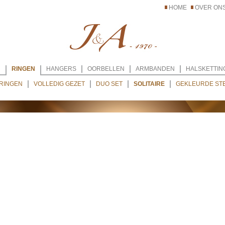
HOME
OVER ON
N
RINGEN
HANGERS
OORBELLEN
ARMBANDEN
HALSKETTIN
RINGEN
VOLLEDIG GEZET
DUO SET
SOLITAIRE
GEKLEURDE ST