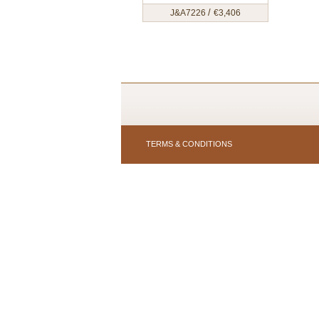
/
J&A7226
€
3,406
TERMS & CONDITIONS