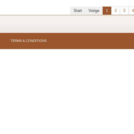
Start
Vorige
1
2
3
4
TERMS & CONDITIONS