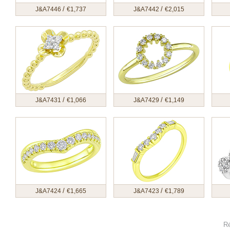
/
/
J&A7446
€
1,737
J&A7442
€
2,015
/
/
J&A7431
€
1,066
J&A7429
€
1,149
/
/
J&A7424
€
1,665
J&A7423
€
1,789
Ré